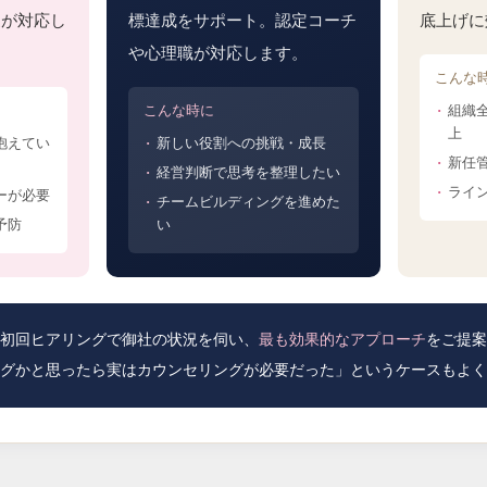
家が対応し
標達成をサポート。認定コーチ
底上げに
や心理職が対応します。
こんな
こんな時に
組織
上
抱えてい
新しい役割への挑戦・成長
新任
経営判断で思考を整理したい
ライ
ーが必要
チームビルディングを進めた
予防
い
eでは初回ヒアリングで御社の状況を伺い、
最も効果的なアプローチ
をご提案
グかと思ったら実はカウンセリングが必要だった」というケースもよく