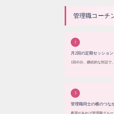
管理職コーチ
1
月2回の定期セッション
1回45分。継続的な対話
3
管理職同士の横のつな
希望があれば管理職グルー