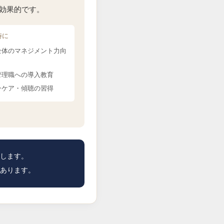
効果的です。
時に
全体のマネジメント力向
管理職への導入教育
ンケア・傾聴の習得
します。
あります。