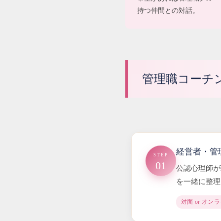
持つ仲間との対話。
管理職コーチ
経営者・管
STEP
01
公認心理師が
を一緒に整理
対面 or オン