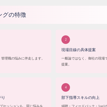
ングの特徴
2
現場目線の具体提案
で、管理職の悩みに伴走します。
一般論ではなく、御社の現場
提案。
4
がり
部下指導スキルの向上
プセッションも。同じ悩みを
傾聴・フィードバック・1on