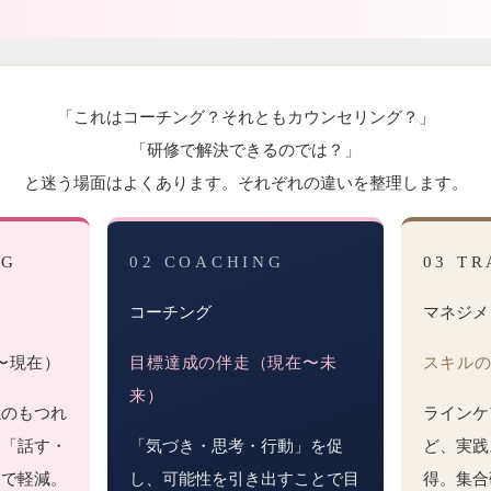
「これはコーチング？それともカウンセリング？」
「研修で解決できるのでは？」
と迷う場面はよくあります。それぞれの違いを整理します。
NG
02 COACHING
03 TR
コーチング
マネジメ
〜現在）
目標達成の伴走（現在〜未
スキル
来）
係のもつれ
ラインケ
を「話す・
「気づき・思考・行動」を促
ど、実践
とで軽減。
し、可能性を引き出すことで目
得。集合